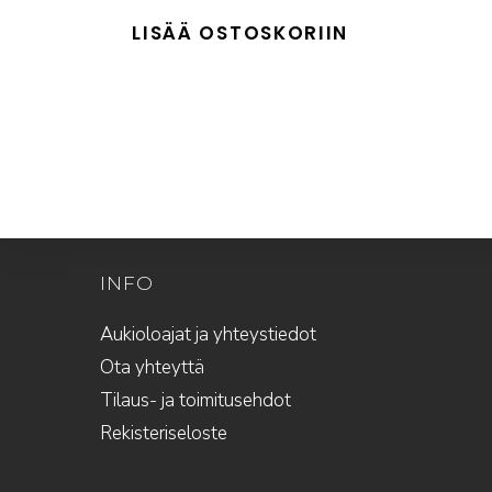
hinta
hinta
oli:
on:
LISÄÄ OSTOSKORIIN
19,80 €.
12,00 €.
INFO
Aukioloajat ja yhteystiedot
Ota yhteyttä
Tilaus- ja toimitusehdot
Rekisteriseloste