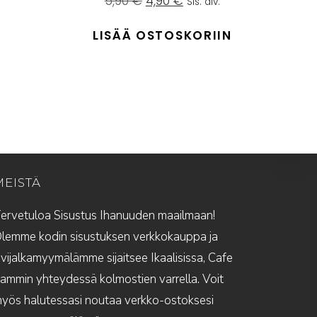
5,90
€
4,90
€
Sis. alv.
hinta
hinta
oli:
on:
LISÄÄ OSTOSKORIIN
5,90 €.
4,90 €.
MEISTÄ
ervetuloa Sisustus Ihanuuden maailmaan!
lemme kodin sisustuksen verkkokauppa ja
ivijalkamyymälämme sijaitsee Ikaalisissa, Cafe
ammin yhteydessä kolmostien varrella. Voit
yös halutessasi noutaa verkko-ostoksesi