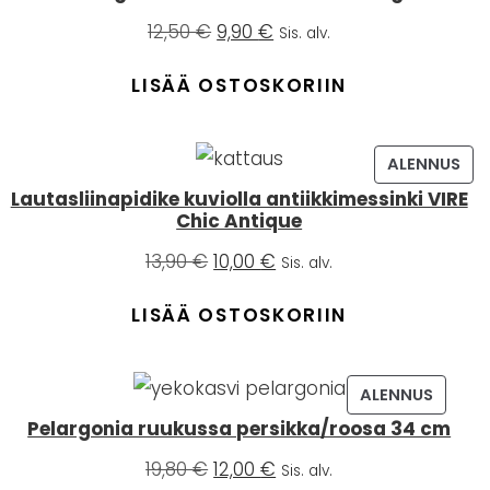
Alkuperäinen
Nykyinen
12,50
€
9,90
€
Sis. alv.
hinta
hinta
oli:
on:
LISÄÄ OSTOSKORIIN
12,50 €.
9,90 €.
TUO
ALENNUS
ALE
Lautasliinapidike kuviolla antiikkimessinki VIRE
Chic Antique
Alkuperäinen
Nykyinen
13,90
€
10,00
€
Sis. alv.
hinta
hinta
oli:
on:
LISÄÄ OSTOSKORIIN
13,90 €.
10,00 €.
TUOTE
ALENNUS
ALENNU
Pelargonia ruukussa persikka/roosa 34 cm
Alkuperäinen
Nykyinen
19,80
€
12,00
€
Sis. alv.