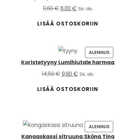
Alkuperäinen
Nykyinen
11,60
€
6,00
€
Sis. alv.
hinta
hinta
oli:
on:
LISÄÄ OSTOSKORIIN
11,60 €.
6,00 €.
TUOTE
ALENNUS
ALENNUKSESS
Koristetyyny Lumihiutale harmaa
Alkuperäinen
Nykyinen
14,50
€
9,90
€
Sis. alv.
hinta
hinta
oli:
on:
LISÄÄ OSTOSKORIIN
14,50 €.
9,90 €.
TUOTE
ALENNUS
ALENNUKSESS
Kangaskassi sitruuna Sköna Ting