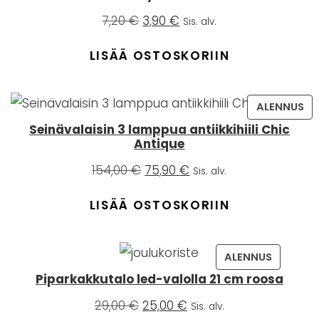
Alkuperäinen
Nykyinen
7,20
€
3,90
€
Sis. alv.
hinta
hinta
oli:
on:
LISÄÄ OSTOSKORIIN
7,20 €.
3,90 €.
TE
TU
ALENNUS
NNUKSESSA
AL
Seinävalaisin 3 lamppua antiikkihiili Chic
Antique
Alkuperäinen
Nykyinen
154,00
€
75,90
€
Sis. alv.
hinta
hinta
oli:
on:
LISÄÄ OSTOSKORIIN
154,00 €.
75,90 €.
TUOTE
ALENNUS
KSESSA
ALENNUKS
Piparkakkutalo led-valolla 21 cm roosa
Alkuperäinen
Nykyinen
29,00
€
25,00
€
Sis. alv.