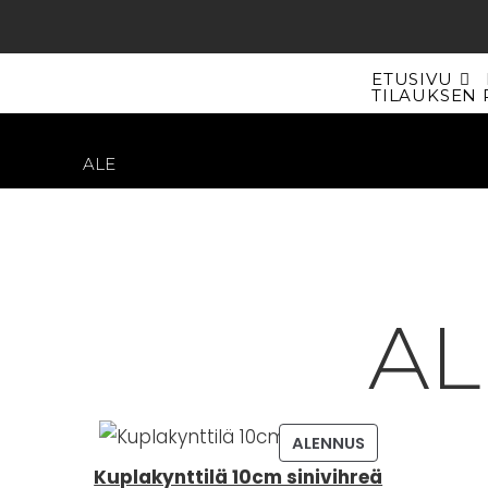
Siirry
suoraan
sisältöön
ETUSIVU
TILAUKSEN 
ALE
A
TUOTE
ALENNUS
ALENNUKSESSA
Kuplakynttilä 10cm sinivihreä