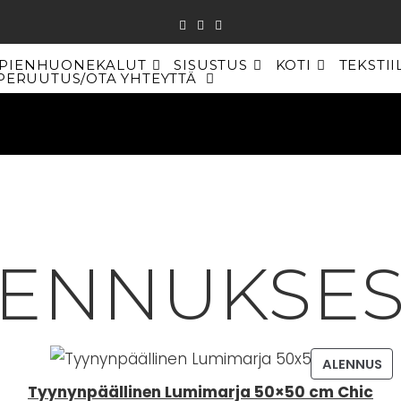
PIENHUONEKALUT
SISUSTUS
KOTI
TEKSTII
PERUUTUS/OTA YHTEYTTÄ
TOGGLE
WEBSITE
SEARCH
LENNUKSES
TU
ALENNUS
AL
Tyynynpäällinen Lumimarja 50×50 cm Chic