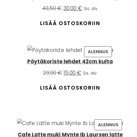
Alkuperäinen
Nykyinen
43,50
€
30,00
€
Sis. alv.
hinta
hinta
oli:
on:
LISÄÄ OSTOSKORIIN
43,50 €.
30,00 €.
OTE
TUOTE
ALENNUS
ENNUKSESSA
ALENNUKSESS
Pöytäkoriste lehdet 42cm kulta
Alkuperäinen
Nykyinen
29,90
€
15,00
€
Sis. alv.
hinta
hinta
oli:
on:
LISÄÄ OSTOSKORIIN
29,90 €.
15,00 €.
TUOTE
ALENNUS
SESSA
ALENNUK
Cafe Latte muki Mynte Ib Laursen latte