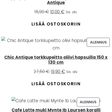
Antique
Alkuperäinen
Nykyinen
15,90
€
10,00
€
Sis. alv.
hinta
hinta
oli:
on:
LISÄÄ OSTOSKORIIN
15,90 €.
10,00 €.
TU
ALENNUS
A
AL
Chic Antique torkkupeitto oliivi hapsuilla 150 x
130 cm
Alkuperäinen
Nykyinen
27,50
€
19,90
€
Sis. alv.
hinta
hinta
oli:
on:
LISÄÄ OSTOSKORIIN
27,50 €.
19,90 €.
TUOTE
ALENNUS
A
ALENNUK
Cafe Latte muki Mynte Ib Laursen koralli