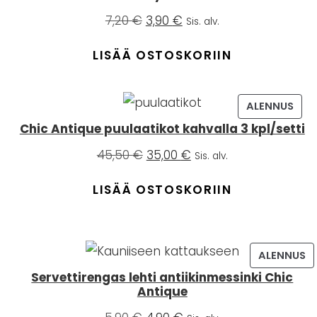
Alkuperäinen
Nykyinen
7,20
€
3,90
€
Sis. alv.
hinta
hinta
oli:
on:
LISÄÄ OSTOSKORIIN
7,20 €.
3,90 €.
OTE
TUO
ALENNUS
ENNUKSESSA
ALEN
Chic Antique puulaatikot kahvalla 3 kpl/setti
Alkuperäinen
Nykyinen
45,50
€
35,00
€
Sis. alv.
hinta
hinta
oli:
on:
LISÄÄ OSTOSKORIIN
45,50 €.
35,00 €.
T
ALENNUS
ESSA
AL
Servettirengas lehti antiikinmessinki Chic
Antique
Alkuperäinen
Nykyinen