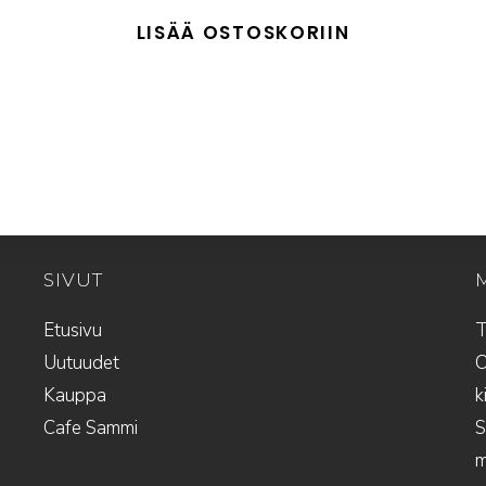
hinta
hinta
oli:
on:
LISÄÄ OSTOSKORIIN
29,00 €.
25,00 €.
SIVUT
Etusivu
T
Uutuudet
O
Kauppa
k
Cafe Sammi
S
m