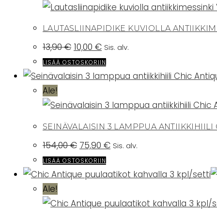
LAUTASLIINAPIDIKE KUVIOLLA ANTIIKKIM
Alkuperäinen
Nykyinen
13,90
€
10,00
€
Sis. alv.
hinta
hinta
oli:
on:
LISÄÄ OSTOSKORIIN
13,90 €.
10,00 €.
Ale!
SEINÄVALAISIN 3 LAMPPUA ANTIIKKIHIILI
Alkuperäinen
Nykyinen
154,00
€
75,90
€
Sis. alv.
hinta
hinta
oli:
on:
LISÄÄ OSTOSKORIIN
154,00 €.
75,90 €.
Ale!