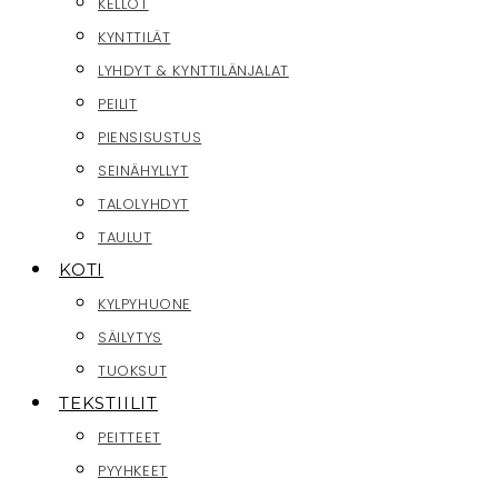
KELLOT
KYNTTILÄT
LYHDYT & KYNTTILÄNJALAT
PEILIT
PIENSISUSTUS
SEINÄHYLLYT
TALOLYHDYT
TAULUT
KOTI
KYLPYHUONE
SÄILYTYS
TUOKSUT
TEKSTIILIT
PEITTEET
PYYHKEET