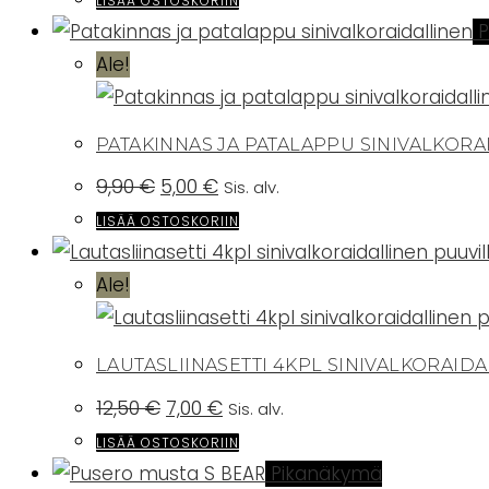
LISÄÄ OSTOSKORIIN
39,90 €.
19,90 €.
P
Ale!
PATAKINNAS JA PATALAPPU SINIVALKOR
Alkuperäinen
Nykyinen
9,90
€
5,00
€
Sis. alv.
hinta
hinta
oli:
on:
LISÄÄ OSTOSKORIIN
9,90 €.
5,00 €.
Ale!
LAUTASLIINASETTI 4KPL SINIVALKORAID
Alkuperäinen
Nykyinen
12,50
€
7,00
€
Sis. alv.
hinta
hinta
oli:
on:
LISÄÄ OSTOSKORIIN
12,50 €.
7,00 €.
Pikanäkymä