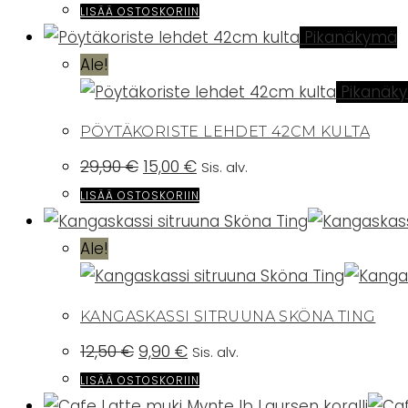
oli:
on:
LISÄÄ OSTOSKORIIN
27,50 €.
19,90 €.
Pikanäkymä
Ale!
Pikanäk
PÖYTÄKORISTE LEHDET 42CM KULTA
Alkuperäinen
Nykyinen
29,90
€
15,00
€
Sis. alv.
hinta
hinta
oli:
on:
LISÄÄ OSTOSKORIIN
29,90 €.
15,00 €.
Ale!
KANGASKASSI SITRUUNA SKÖNA TING
Alkuperäinen
Nykyinen
12,50
€
9,90
€
Sis. alv.
hinta
hinta
oli:
on:
LISÄÄ OSTOSKORIIN
12,50 €.
9,90 €.