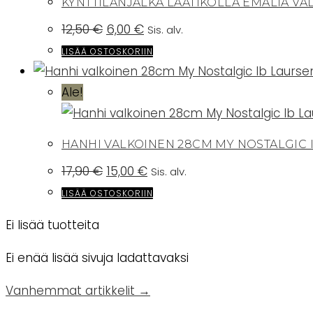
KYNTTILÄNJALKA LAATIKOLLA EMALIA VA
Alkuperäinen
Nykyinen
12,50
€
6,00
€
Sis. alv.
hinta
hinta
oli:
on:
LISÄÄ OSTOSKORIIN
12,50 €.
6,00 €.
Ale!
HANHI VALKOINEN 28CM MY NOSTALGIC 
Alkuperäinen
Nykyinen
17,90
€
15,00
€
Sis. alv.
hinta
hinta
oli:
on:
LISÄÄ OSTOSKORIIN
17,90 €.
15,00 €.
Ei lisää tuotteita
Ei enää lisää sivuja ladattavaksi
Vanhemmat artikkelit →