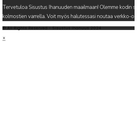
Tervetuloa Sisustus Ihanuuden maailmaan! Olemme kodin sis
kolmostien varrella. Voit myös halutessasi noutaa verkko-
© All Rights Reserved - Sisustus Ihanuus 2024
×