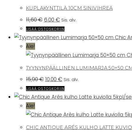
KUPLAKYNTTILÄ 10CM SINIVIHREÄ
Alkuperäinen
Nykyinen
11,60
€
6,00
€
Sis. alv.
hinta
hinta
oli:
on:
LISÄÄ OSTOSKORIIN
11,60 €.
6,00 €.
Ale!
TYYNYNPÄÄLLINEN LUMIMARJA 50×50 CM
Alkuperäinen
Nykyinen
15,90
€
10,00
€
Sis. alv.
hinta
hinta
oli:
on:
LISÄÄ OSTOSKORIIN
15,90 €.
10,00 €.
Ale!
CHIC ANTIQUE ARÉS KULHO LATTE KUVIO