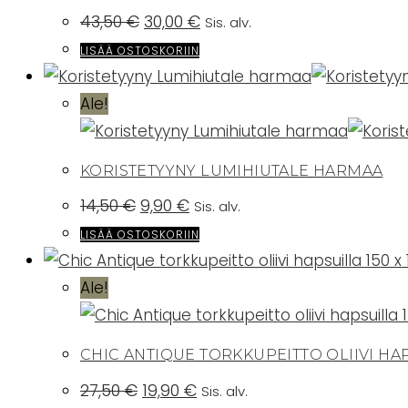
Alkuperäinen
Nykyinen
43,50
€
30,00
€
Sis. alv.
hinta
hinta
oli:
on:
LISÄÄ OSTOSKORIIN
43,50 €.
30,00 €.
Ale!
KORISTETYYNY LUMIHIUTALE HARMAA
Alkuperäinen
Nykyinen
14,50
€
9,90
€
Sis. alv.
hinta
hinta
oli:
on:
LISÄÄ OSTOSKORIIN
14,50 €.
9,90 €.
Ale!
CHIC ANTIQUE TORKKUPEITTO OLIIVI HAP
Alkuperäinen
Nykyinen
27,50
€
19,90
€
Sis. alv.
hinta
hinta