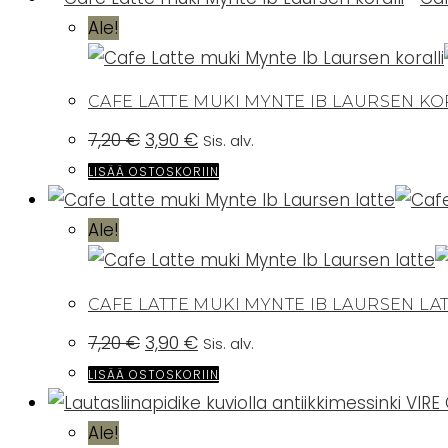
Ale!
CAFE LATTE MUKI MYNTE IB LAURSEN KO
Alkuperäinen
Nykyinen
7,20
€
3,90
€
Sis. alv.
hinta
hinta
oli:
on:
LISÄÄ OSTOSKORIIN
7,20 €.
3,90 €.
Ale!
CAFE LATTE MUKI MYNTE IB LAURSEN LA
Alkuperäinen
Nykyinen
7,20
€
3,90
€
Sis. alv.
hinta
hinta
oli:
on:
LISÄÄ OSTOSKORIIN
7,20 €.
3,90 €.
Ale!