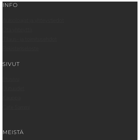
INFO
Aukioloajat ja yhteystiedot
Ota yhteyttä
Tilaus- ja toimitusehdot
Rekisteriseloste
SIVUT
Etusivu
Uutuudet
Kauppa
Cafe Sammi
MEISTÄ