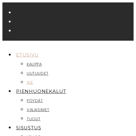
Siirry
suoraan
sisältöön
ETUSIVU
KAUPPA
UUTUUDET
ALE
PIENHUONEKALUT
PÖYDÄT
VALAISIMET
TUOLIT
SISUSTUS