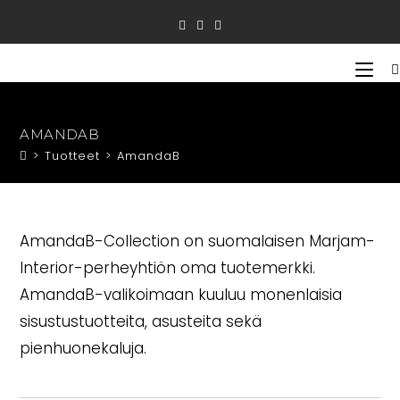
Siirry
suoraan
sisältöön
AMANDAB
>
Tuotteet
>
AmandaB
AmandaB-Collection on suomalaisen Marjam-
Interior-perheyhtiön oma tuotemerkki.
AmandaB-valikoimaan kuuluu monenlaisia
sisustustuotteita, asusteita sekä
pienhuonekaluja.