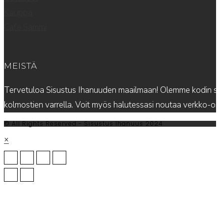
Kauppa
Cafe Sammi
MEISTÄ
Tervetuloa Sisustus Ihanuuden maailmaan! Olemme kodin sis
kolmostien varrella. Voit myös halutessasi noutaa verkko-
© All Rights Reserved - Sisustus Ihanuus 2024
×