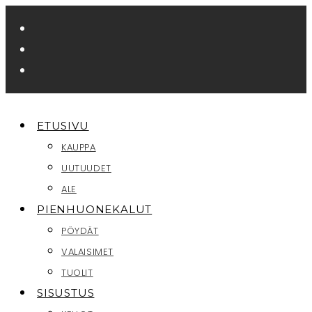
Siirry
suoraan
sisältöön
ETUSIVU
KAUPPA
UUTUUDET
ALE
PIENHUONEKALUT
PÖYDÄT
VALAISIMET
TUOLIT
SISUSTUS