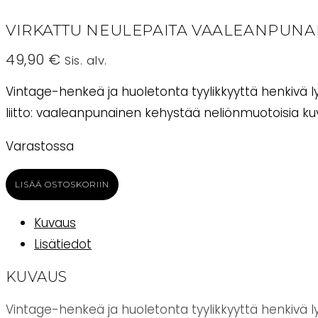
VIRKATTU NEULEPAITA VAALEANPUN
49,90
€
Sis. alv.
Vintage-henkeä ja huoletonta tyylikkyyttä henkivä 
liitto: vaaleanpunainen kehystää neliönmuotoisia kuvi
Varastossa
Virkattu
LISÄÄ OSTOSKORIIN
neulepaita
vaaleanpunainen
Kuvaus
AADA
Lisätiedot
AmandaB
KUVAUS
määrä
Vintage-henkeä ja huoletonta tyylikkyyttä henkivä 