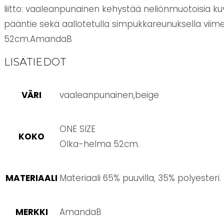
liitto: vaaleanpunainen kehystää neliönmuotoisia kuv
pääntie sekä aallotetulla simpukkareunuksella viimei
52cm.AmandaB
LISÄTIEDOT
VÄRI
vaaleanpunainen,beige
ONE SIZE
KOKO
Olka-helma 52cm.
MATERIAALI
Materiaali 65% puuvilla, 35% polyesteri.
MERKKI
AmandaB