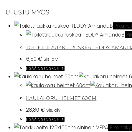
TUTUSTU MYÖS
Pikanä
Pi
TOILETTILAUKKU RUSKEA TEDDY AMAND
6,50
€
Sis. alv.
LISÄÄ OSTOSKORIIN
KAULAKORU HELMET 60CM
28,80
€
Sis. alv.
LISÄÄ OSTOSKORIIN
Pikanäk