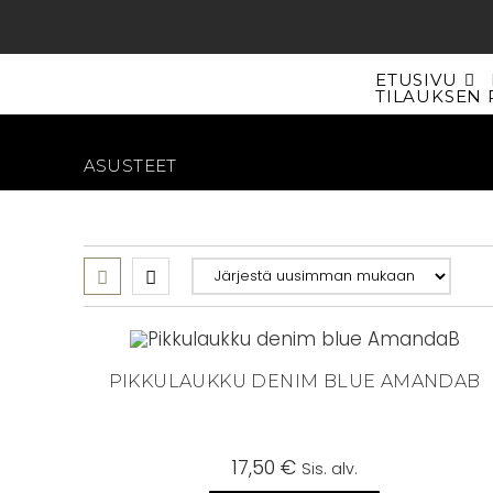
Siirry
suoraan
sisältöön
ETUSIVU
TILAUKSEN 
ASUSTEET
PIKKULAUKKU DENIM BLUE AMANDAB
17,50
€
Sis. alv.