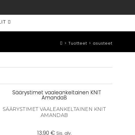
LIT
>
Tuotteet
>
asusteet
SÄÄRYSTIMET VAALEANKELTAINEN KNIT
AMANDAB
13,90
€
Sis. alv.