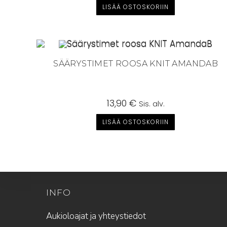
LISÄÄ OSTOSKORIIN
SÄÄRYSTIMET ROOSA KNIT AMANDAB
13,90
€
Sis. alv.
LISÄÄ OSTOSKORIIN
INFO
Aukioloajat ja yhteystiedot