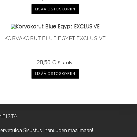
LISÄÄ OSTOSKORIIN
KORVAKORUT BLUE EGYPT EXCLUSIVE
28,50
€
Sis. alv.
LISÄÄ OSTOSKORIIN
MEISTÄ
ervetuloa Sisustus Ihanuuden maailmaan!