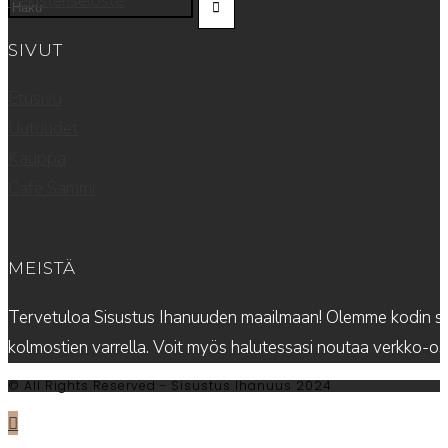
Rekisteriseloste
SIVUT
Etusivu
Uutuudet
Kauppa
Cafe Sammi
MEISTÄ
Tervetuloa Sisustus Ihanuuden maailmaan! Olemme kodin sis
kolmostien varrella. Voit myös halutessasi noutaa verkko-
© All Rights Reserved - Sisustus Ihanuus 2024