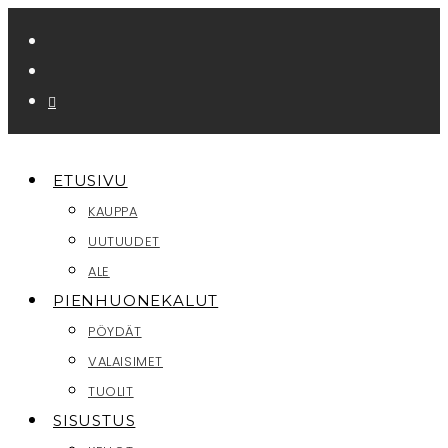
Siirry
suoraan
sisältöön
ETUSIVU
KAUPPA
UUTUUDET
ALE
PIENHUONEKALUT
PÖYDÄT
VALAISIMET
TUOLIT
SISUSTUS