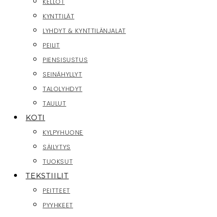
KELLOT
KYNTTILÄT
LYHDYT & KYNTTILÄNJALAT
PEILIT
PIENSISUSTUS
SEINÄHYLLYT
TALOLYHDYT
TAULUT
KOTI
KYLPYHUONE
SÄILYTYS
TUOKSUT
TEKSTIILIT
PEITTEET
PYYHKEET