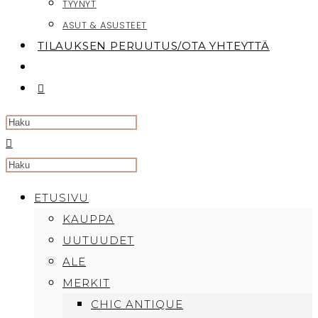
TYYNYT
ASUT & ASUSTEET
TILAUKSEN PERUUTUS/OTA YHTEYTTÄ
TOGGLE
WEBSITE
SEARCH
Search
this
ETUSIVU
website
KAUPPA
UUTUUDET
ALE
MERKIT
CHIC ANTIQUE