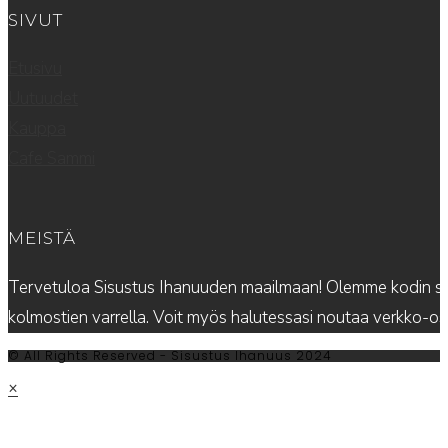
SIVUT
Etusivu
Uutuudet
Kauppa
Cafe Sammi
MEISTÄ
Tervetuloa Sisustus Ihanuuden maailmaan! Olemme kodin sis
kolmostien varrella. Voit myös halutessasi noutaa verkko-
© All Rights Reserved - Sisustus Ihanuus 2024
×