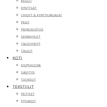
KELLOT
KYNTTILÄT
LYHDYT & KYNTTILÄNJALAT
PEILIT
PIENSISUSTUS
SEINÄHYLLYT
TALOLYHDYT
TAULUT
KOTI
KYLPYHUONE
SÄILYTYS
TUOKSUT
TEKSTIILIT
PEITTEET
PYYHKEET