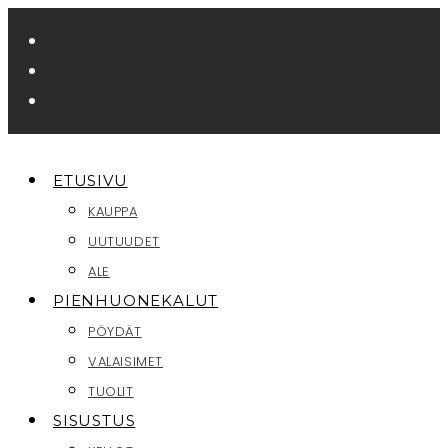
Siirry
suoraan
sisältöön
ETUSIVU
KAUPPA
UUTUUDET
ALE
PIENHUONEKALUT
PÖYDÄT
VALAISIMET
TUOLIT
SISUSTUS