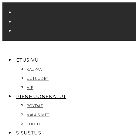
Siirry
suoraan
sisältöön
ETUSIVU
KAUPPA
UUTUUDET
ALE
PIENHUONEKALUT
PÖYDÄT
VALAISIMET
TUOLIT
SISUSTUS