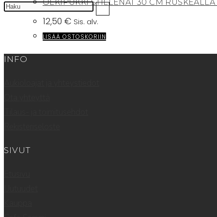
OLKIPUKKI STILLENAT 30 CM RUSKEALLA
12,50
€
Sis. alv.
LISÄÄ OSTOSKORIIN
INFO
Aukioloajat ja yhteystiedot
Ota yhteyttä
Tilaus- ja toimitusehdot
Rekisteriseloste
SIVUT
Etusivu
Uutuudet
Kauppa