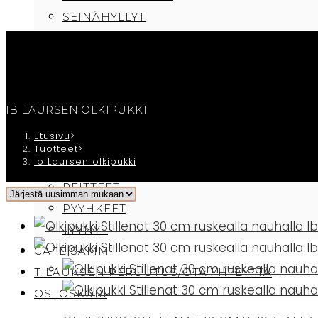
SEINÄHYLLYT
TALOLYHDYT
TAULUT
KOTI
KYLPYHUONE
IB LAURSEN OLKIPUKKI
SÄILYTYS
Etusivu
>
TUOKSUT
Tuotteet
>
Ib Laursen olkipukki
TEKSTIILIT
PEITTEET
PYYHKEET
TYYNYT
CAFE SAMMI
TILAUKSEN PERUUTUS/OTA YHTEYTTÄ
OSTOSKORI