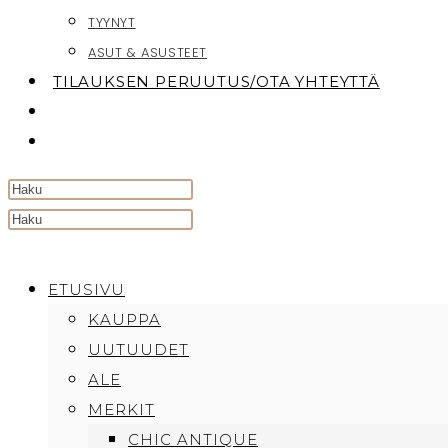
TYYNYT
ASUT & ASUSTEET
TILAUKSEN PERUUTUS/OTA YHTEYTTÄ
TOGGLE
WEBSITE
SEARCH
Search
this
website
ETUSIVU
KAUPPA
UUTUUDET
ALE
MERKIT
CHIC ANTIQUE