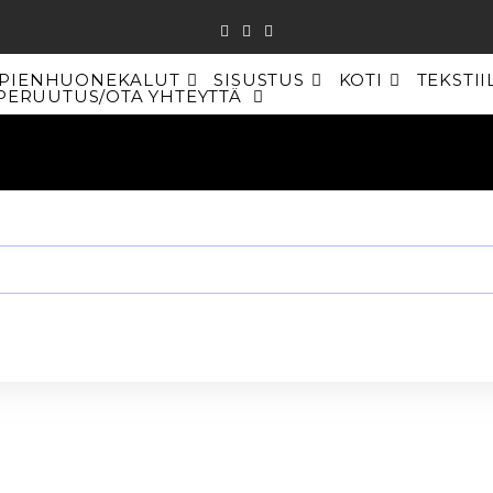
PIENHUONEKALUT
SISUSTUS
KOTI
TEKSTII
PERUUTUS/OTA YHTEYTTÄ
TOGGLE
WEBSITE
SEARCH