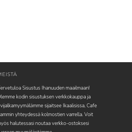
MEISTÄ
ervetuloa Sisustus Ihanuuden maailmaan!
lemme kodin sisustuksen verkkokauppa ja
ivijalkamyymälämme sijaitsee Ikaalisissa, Cafe
ammin yhteydessä kolmostien varrella. Voit
yös halutessasi noutaa verkko-ostoksesi