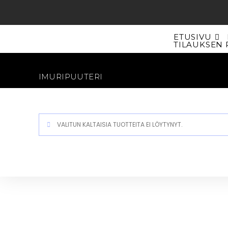
Siirry
suoraan
sisältöön
ETUSIVU
TILAUKSEN 
IMURIPUUTERI
VALITUN KALTAISIA TUOTTEITA EI LÖYTYNYT.