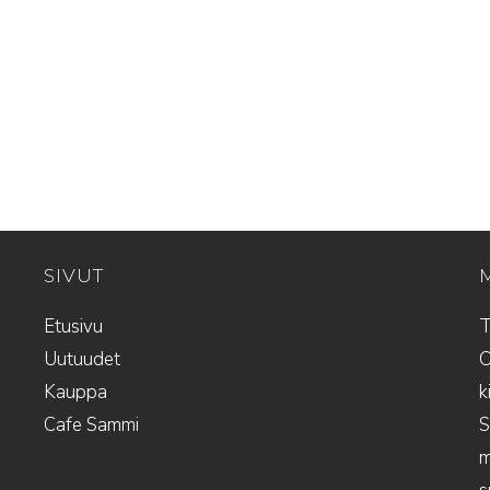
SIVUT
Etusivu
T
Uutuudet
O
Kauppa
k
Cafe Sammi
S
m