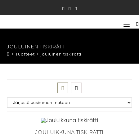
Siirry
suoraan
sisältöön
JOULUINEN TISKIRÄTTI
>
Tuotteet
>
jouluinen tiskirätti
JOULUIKKUNA TISKIRÄTTI