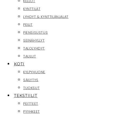
KELLOT
KYNTTILÄT
LYHDYT & KYNTTILÄNJALAT
PEILIT
PIENSISUSTUS
SEINÄHYLLYT
TALOLYHDYT
TAULUT
KOTI
KYLPYHUONE
SÄILYTYS
TUOKSUT
TEKSTIILIT
PEITTEET
PYYHKEET