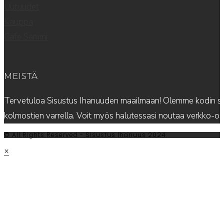
Uutuudet
Kauppa
Cafe Sammi
MEISTÄ
Tervetuloa Sisustus Ihanuuden maailmaan! Olemme kodin sis
kolmostien varrella. Voit myös halutessasi noutaa verkko-
© All Rights Reserved - Sisustus Ihanuus 2024
×