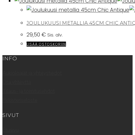
JOULUKUUSI METALLIA 45CM CHIC ANTI
29,50
€
Sis. alv.
LISÄÄ OSTOSKORIIN
INFO
Aukioloajat ja yhteystiedot
Ota yhteyttä
Tilaus- ja toimitusehdot
Rekisteriseloste
SIVUT
Etusivu