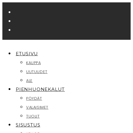
Siirry
suoraan
sisältöön
ETUSIVU
KAUPPA
UUTUUDET
ALE
PIENHUONEKALUT
PÖYDÄT
VALAISIMET
TUOLIT
SISUSTUS