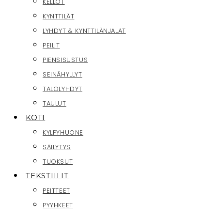
KELLOT
KYNTTILÄT
LYHDYT & KYNTTILÄNJALAT
PEILIT
PIENSISUSTUS
SEINÄHYLLYT
TALOLYHDYT
TAULUT
KOTI
KYLPYHUONE
SÄILYTYS
TUOKSUT
TEKSTIILIT
PEITTEET
PYYHKEET