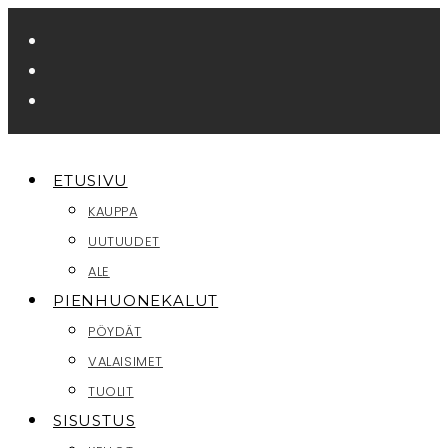
Siirry
suoraan
sisältöön
ETUSIVU
KAUPPA
UUTUUDET
ALE
PIENHUONEKALUT
PÖYDÄT
VALAISIMET
TUOLIT
SISUSTUS