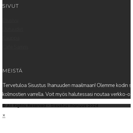
SIVUT
Etusivu
Uutuudet
Kauppa
Cafe Sammi
MEISTÄ
Tervetuloa Sisustus Ihanuuden maailmaan! Olemme kodin sis
kolmostien varrella. Voit myös halutessasi noutaa verkko-
© All Rights Reserved - Sisustus Ihanuus 2024
×