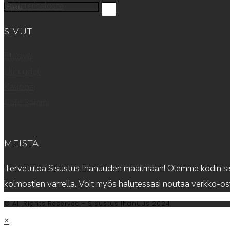
Rekisteriseloste
SIVUT
Etusivu
Uutuudet
Kauppa
Cafe Sammi
MEISTÄ
Tervetuloa Sisustus Ihanuuden maailmaan! Olemme kodin sis
kolmostien varrella. Voit myös halutessasi noutaa verkko-
© All Rights Reserved - Sisustus Ihanuus 2024
×