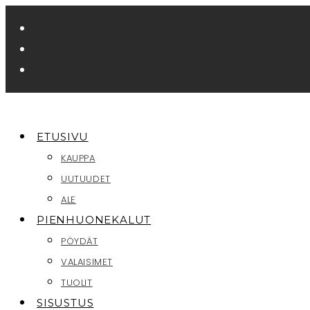
Siirry
suoraan
sisältöön
ETUSIVU
KAUPPA
UUTUUDET
ALE
PIENHUONEKALUT
PÖYDÄT
VALAISIMET
TUOLIT
SISUSTUS