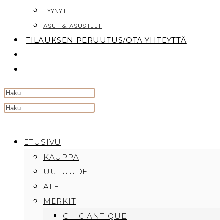
TYYNYT
ASUT & ASUSTEET
TILAUKSEN PERUUTUS/OTA YHTEYTTÄ
TOGGLE
WEBSITE
SEARCH
Search
this
website
ETUSIVU
KAUPPA
UUTUUDET
ALE
MERKIT
CHIC ANTIQUE