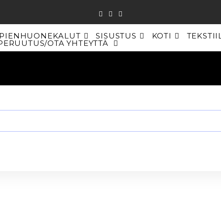
PIENHUONEKALUT
SISUSTUS
KOTI
TEKSTII
PERUUTUS/OTA YHTEYTTÄ
TOGGLE
WEBSITE
SEARCH