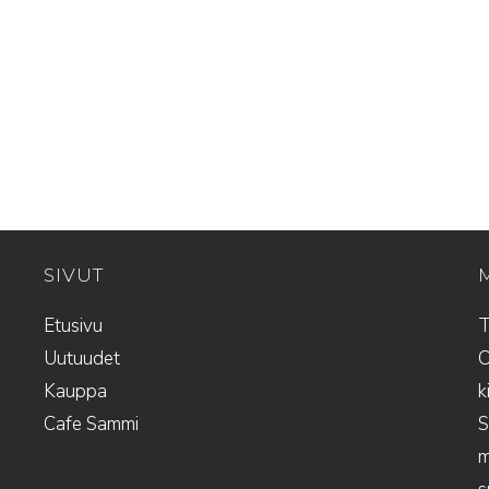
SIVUT
Etusivu
T
Uutuudet
O
Kauppa
k
Cafe Sammi
S
m