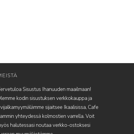
MEISTÄ
ervetuloa Sisustus Ihanuuden maailmaan!
lemme kodin sisustuksen verkkokauppa ja
ivijalkamyymälämme sijaitsee Ikaalisissa, Cafe
ammin yhteydessä kolmostien varrella. Voit
yös halutessasi noutaa verkko-ostoksesi