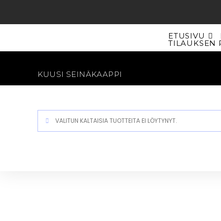
Siirry
suoraan
sisältöön
ETUSIVU
TILAUKSEN 
KUUSI SEINÄKAAPPI
VALITUN KALTAISIA TUOTTEITA EI LÖYTYNYT.