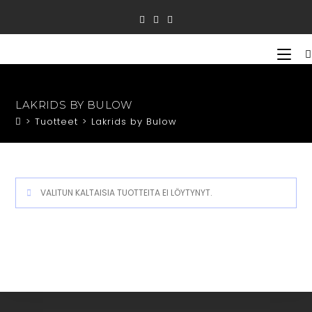
Siirry
suoraan
sisältöön
LAKRIDS BY BULOW
>
Tuotteet
>
Lakrids by Bulow
VALITUN KALTAISIA TUOTTEITA EI LÖYTYNYT.