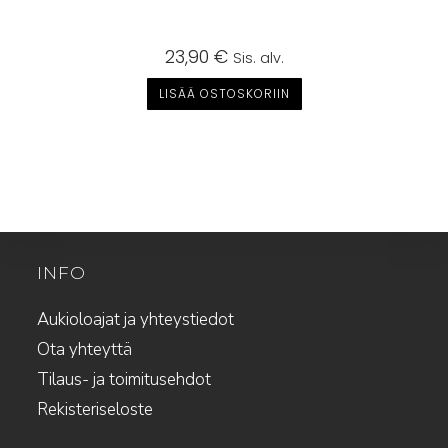
23,90
€
Sis. alv.
LISÄÄ OSTOSKORIIN
INFO
Aukioloajat ja yhteystiedot
Ota yhteyttä
Tilaus- ja toimitusehdot
Rekisteriseloste