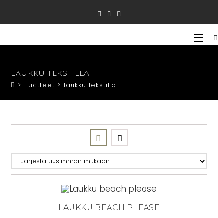
Siirry
suoraan
sisältöön
LAUKKU TEKSTILLÄ
>
Tuotteet
>
laukku tekstillä
LAUKKU BEACH PLEASE