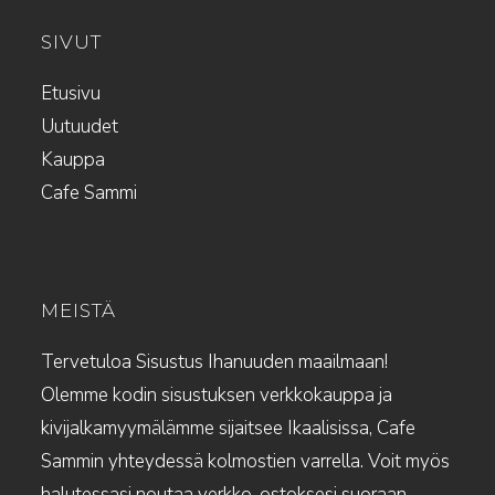
SIVUT
Etusivu
Uutuudet
Kauppa
Cafe Sammi
MEISTÄ
Tervetuloa Sisustus Ihanuuden maailmaan!
Olemme kodin sisustuksen verkkokauppa ja
kivijalkamyymälämme sijaitsee Ikaalisissa, Cafe
Sammin yhteydessä kolmostien varrella. Voit myös
halutessasi noutaa verkko-ostoksesi suoraan