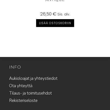
26,50
€
Sis. alv.
LISÄÄ OSTOSKORIIN
INFO
Aukioloajat ja yhteystiedot
Ota yhteyttä
Tilaus- ja toimitusehdot
Rekisteriseloste