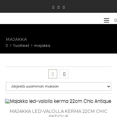
Siirry
suoraan
sisältöön
MAJAKKA
>
Tuotteet
>
majakka
MAJAKKA LED-VALOLLA KERMA 22CM CHIC
ANTIQUE