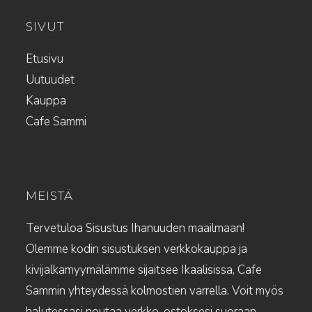
SIVUT
Etusivu
Uutuudet
Kauppa
Cafe Sammi
MEISTÄ
Tervetuloa Sisustus Ihanuuden maailmaan!
Olemme kodin sisustuksen verkkokauppa ja
kivijalkamyymälämme sijaitsee Ikaalisissa, Cafe
Sammin yhteydessä kolmostien varrella. Voit myös
halutessasi noutaa verkko-ostoksesi suoraan