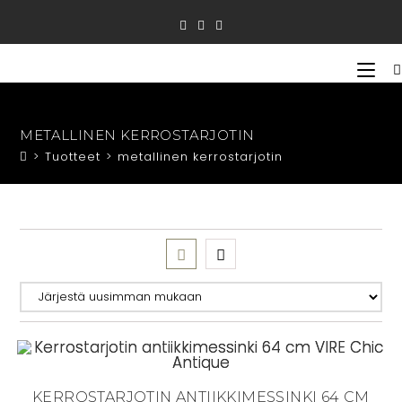
Siirry
suoraan
sisältöön
METALLINEN KERROSTARJOTIN
>
Tuotteet
>
metallinen kerrostarjotin
KERROSTARJOTIN ANTIIKKIMESSINKI 64 CM