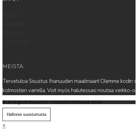
Etusivu
Uutuudet
Kauppa
Cafe Sammi
MEISTÄ
Tervetuloa Sisustus Ihanuuden maailmaan! Olemme kodin sis
kolmostien varrella. Voit myös halutessasi noutaa verkko-
© All Rights Reserved - Sisustus Ihanuus 2024
Hallinnoi suostumusta
×