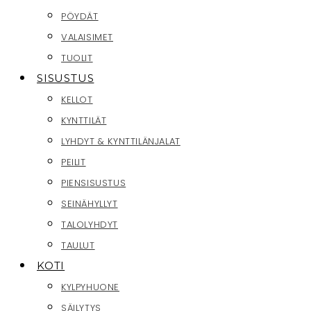
PÖYDÄT
VALAISIMET
TUOLIT
SISUSTUS
KELLOT
KYNTTILÄT
LYHDYT & KYNTTILÄNJALAT
PEILIT
PIENSISUSTUS
SEINÄHYLLYT
TALOLYHDYT
TAULUT
KOTI
KYLPYHUONE
SÄILYTYS