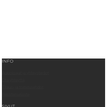
INFO
Aukioloajat ja yhteystiedot
Ota yhteyttä
Tilaus- ja toimitusehdot
Rekisteriseloste
SIVUT