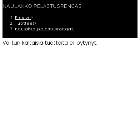
NAULAKKO PELASTUSRENGAS
Etusivu
>
Tuotteet
>
naulakko pelastusrengas
Valitun kaltaisia tuotteita ei löytynyt.