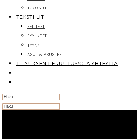
TUOKSUT
TEKSTIILIT
PEITTEET
PYYHKEET
TYYNYT
ASUT & ASUSTEET
TILAUKSEN PERUUTUS/OTA YHTEYTTÄ
TOGGLE
WEBSITE
SEARCH
Search
this
website