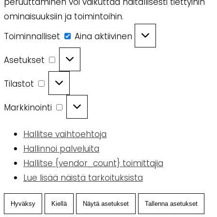
peruuttaminen voi vaikuttaa haitallisesti tiettyihin
ominaisuuksiin ja toimintoihin.
Toiminnalliset
Toiminnalliset
Aina aktiivinen
Asetukset
Asetukset
Tilastot
Tilastot
Markkinointi
Markkinointi
Hallitse vaihtoehtoja
Hallinnoi palveluita
Hallitse {vendor_count} toimittajia
Lue lisää näistä tarkoituksista
Hyväksy
Kiellä
Näytä asetukset
Tallenna asetukset