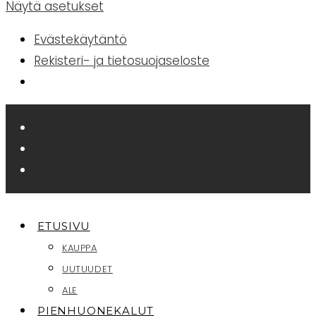
Näytä asetukset
Evästekäytäntö
Rekisteri- ja tietosuojaseloste
Siirry
suoraan
sisältöön
ETUSIVU
KAUPPA
UUTUUDET
ALE
PIENHUONEKALUT