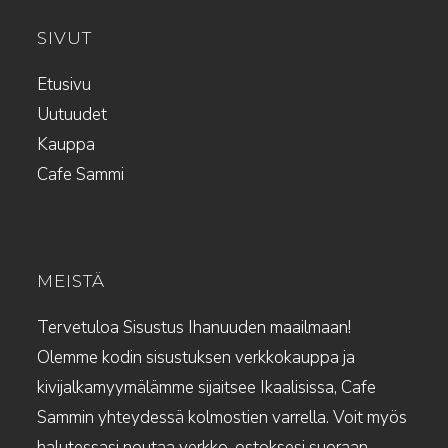
SIVUT
Etusivu
Uutuudet
Kauppa
Cafe Sammi
MEISTÄ
Tervetuloa Sisustus Ihanuuden maailmaan!
Olemme kodin sisustuksen verkkokauppa ja
kivijalkamyymälämme sijaitsee Ikaalisissa, Cafe
Sammin yhteydessä kolmostien varrella. Voit myös
halutessasi noutaa verkko-ostoksesi suoraan