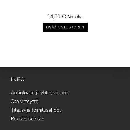
14,50
€
Sis. alv.
LISÄÄ OSTOSKORIIN
INFO
Aukioloajat ja yhteystiedot
Ota yhteyttä
Tilaus- ja toimitusehdot
Rekisteriseloste