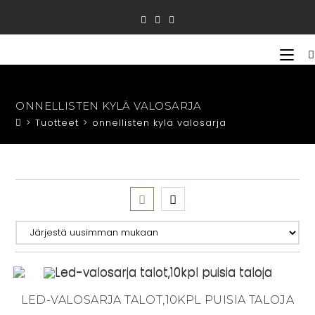
Siirry
suoraan
sisältöön
ONNELLISTEN KYLÄ VALOSARJA
>
Tuotteet
>
onnellisten kylä valosarja
LED-VALOSARJA TALOT,10KPL PUISIA TALOJA