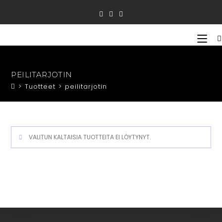
Siirry
suoraan
sisältöön
PEILITARJOTIN
>
Tuotteet
>
peilitarjotin
VALITUN KALTAISIA TUOTTEITA EI LÖYTYNYT.