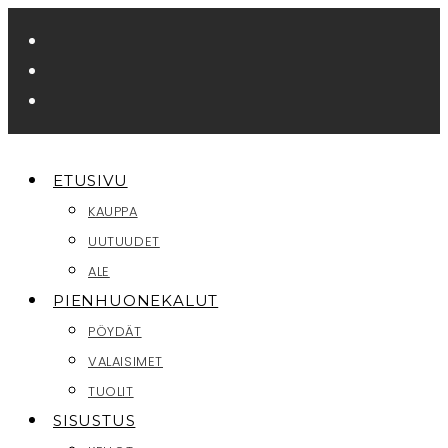
Siirry
suoraan
sisältöön
ETUSIVU
KAUPPA
UUTUUDET
ALE
PIENHUONEKALUT
PÖYDÄT
VALAISIMET
TUOLIT
SISUSTUS