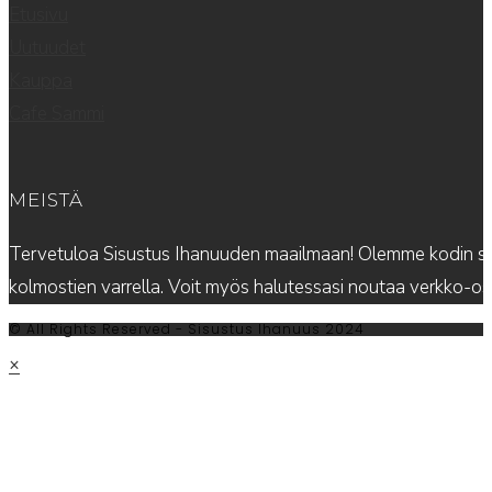
Etusivu
Uutuudet
Kauppa
Cafe Sammi
MEISTÄ
Tervetuloa Sisustus Ihanuuden maailmaan! Olemme kodin sis
kolmostien varrella. Voit myös halutessasi noutaa verkko-
© All Rights Reserved - Sisustus Ihanuus 2024
×