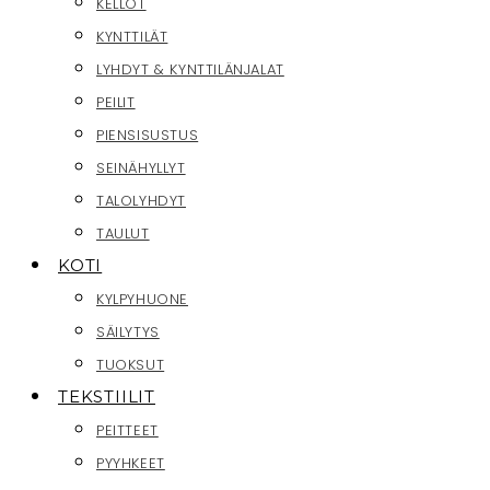
KELLOT
KYNTTILÄT
LYHDYT & KYNTTILÄNJALAT
PEILIT
PIENSISUSTUS
SEINÄHYLLYT
TALOLYHDYT
TAULUT
KOTI
KYLPYHUONE
SÄILYTYS
TUOKSUT
TEKSTIILIT
PEITTEET
PYYHKEET