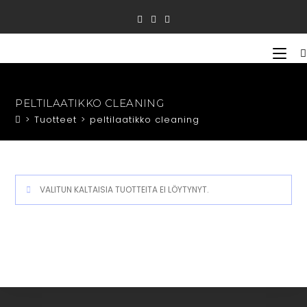
Siirry
suoraan
sisältöön
PELTILAATIKKO CLEANING
>
Tuotteet
>
peltilaatikko cleaning
VALITUN KALTAISIA TUOTTEITA EI LÖYTYNYT.