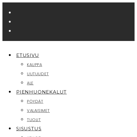
Siirry
suoraan
sisältöön
ETUSIVU
KAUPPA
UUTUUDET
ALE
PIENHUONEKALUT
PÖYDÄT
VALAISIMET
TUOLIT
SISUSTUS