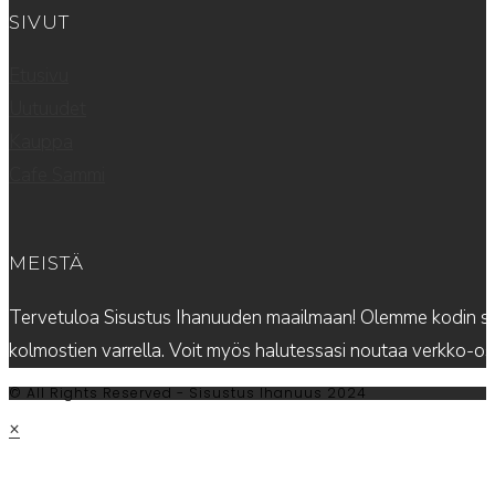
SIVUT
Etusivu
Uutuudet
Kauppa
Cafe Sammi
MEISTÄ
Tervetuloa Sisustus Ihanuuden maailmaan! Olemme kodin sis
kolmostien varrella. Voit myös halutessasi noutaa verkko-
© All Rights Reserved - Sisustus Ihanuus 2024
×