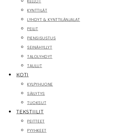
KELLOT
KYNTTILÄT
LYHDYT & KYNTTILÄNJALAT
PEILIT
PIENSISUSTUS
SEINÄHYLLYT
TALOLYHDYT
TAULUT
KOTI
KYLPYHUONE
SÄILYTYS
TUOKSUT
TEKSTIILIT
PEITTEET
PYYHKEET