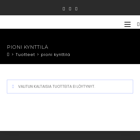
Siirry
suoraan
sisältöön
PIONI KYNTTILÄ
>
Tuotteet
>
pioni kynttilä
VALITUN KALTAISIA TUOTTEITA EI LÖYTYNYT.