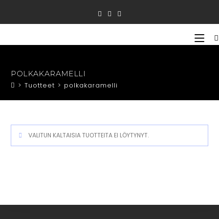
Siirry
suoraan
sisältöön
POLKAKARAMELLI
>
Tuotteet
>
polkakaramelli
VALITUN KALTAISIA TUOTTEITA EI LÖYTYNYT.