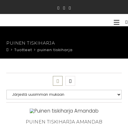
Siirry
suoraan
sisältöön
PUINEN TISKIHARJA
>
Tuotteet
>
puinen tiskiharja
PUINEN TISKIHARJA AMANDAB