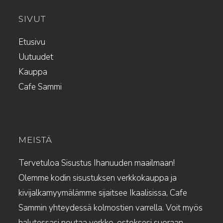
SIVUT
Etusivu
Uutuudet
Kauppa
Cafe Sammi
MEISTÄ
Tervetuloa Sisustus Ihanuuden maailmaan!
Olemme kodin sisustuksen verkkokauppa ja
kivijalkamyymälämme sijaitsee Ikaalisissa, Cafe
Sammin yhteydessä kolmostien varrella. Voit myös
halutessasi noutaa verkko-ostoksesi suoraan