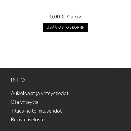
6,90
€
Sis. alv.
LISÄÄ OSTOSKORIIN
INFO
Aukioloajat ja yhteystiedot
Ota yhteyttä
Tilaus- ja toimitusehdot
Rekisteriseloste