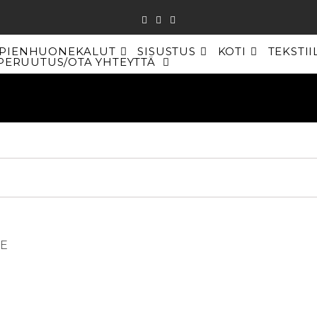
PIENHUONEKALUT
SISUSTUS
KOTI
TEKSTII
PERUUTUS/OTA YHTEYTTÄ
TOGGLE
WEBSITE
SEARCH
UE