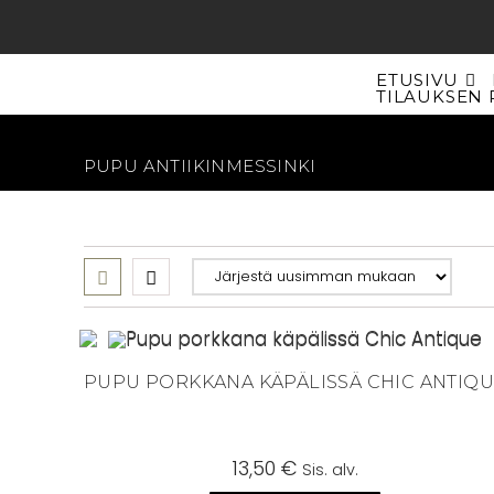
Siirry
suoraan
sisältöön
ETUSIVU
TILAUKSEN 
PUPU ANTIIKINMESSINKI
PUPU PORKKANA KÄPÄLISSÄ CHIC ANTIQ
13,50
€
Sis. alv.