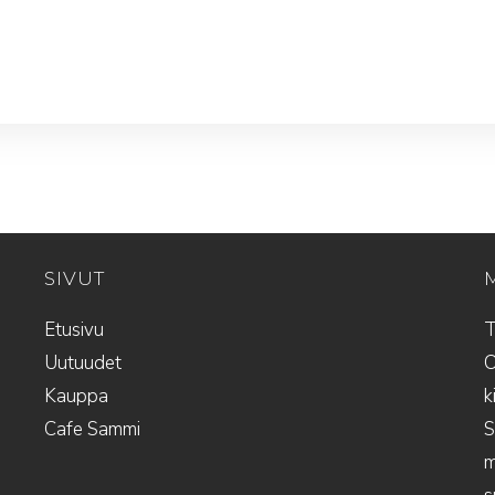
SIVUT
Etusivu
T
Uutuudet
O
Kauppa
k
Cafe Sammi
S
m