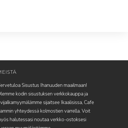
MEISTÄ
ervetuloa Sisustus Ihanuuden maailmaan!
lemme kodin sisustuksen verkkokauppa ja
ivijalkamyymälämme sijaitsee Ikaalisissa, Cafe
ammin yhteydessä kolmostien varrella. Voit
yös halutessasi noutaa verkko-ostoksesi