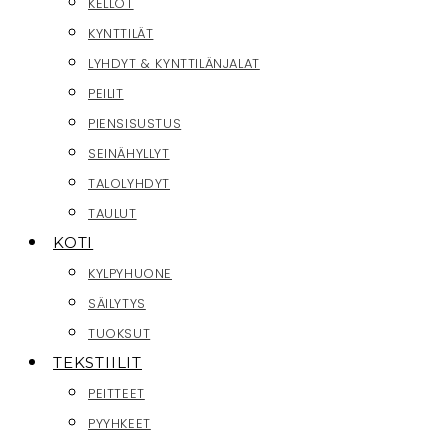
KELLOT
KYNTTILÄT
LYHDYT & KYNTTILÄNJALAT
PEILIT
PIENSISUSTUS
SEINÄHYLLYT
TALOLYHDYT
TAULUT
KOTI
KYLPYHUONE
SÄILYTYS
TUOKSUT
TEKSTIILIT
PEITTEET
PYYHKEET