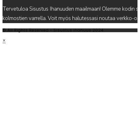
Tervetuloa Sisustus Ihanuuden maailmaan! Olemme kodin sis
kolmostien varrella. Voit myös halutessasi noutaa verkko-
© All Rights Reserved - Sisustus Ihanuus 2024
×