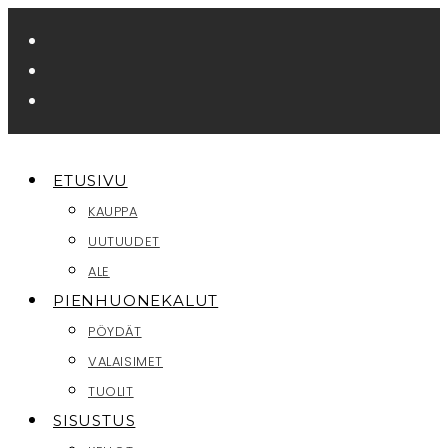
Siirry
suoraan
sisältöön
ETUSIVU
KAUPPA
UUTUUDET
ALE
PIENHUONEKALUT
PÖYDÄT
VALAISIMET
TUOLIT
SISUSTUS