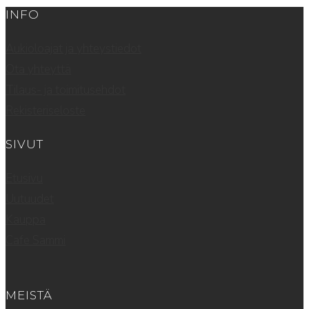
INFO
Aukioloajat ja yhteystiedot
Ota yhteyttä
Tilaus- ja toimitusehdot
Rekisteriseloste
SIVUT
Etusivu
Uutuudet
Kauppa
Cafe Sammi
MEISTÄ