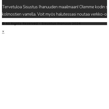
Tervetuloa Sisustus Ihanuuden maailmaan! Olemme kodin sis
kolmostien varrella. Voit myös halutessasi noutaa verkko-
© All Rights Reserved - Sisustus Ihanuus 2024
×