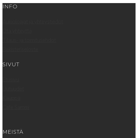
INFO
Aukioloajat ja yhteystiedot
Ota yhteyttä
Tilaus- ja toimitusehdot
Rekisteriseloste
SIVUT
Etusivu
Uutuudet
Kauppa
Cafe Sammi
MEISTÄ