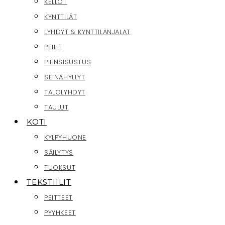
KELLOT
KYNTTILÄT
LYHDYT & KYNTTILÄNJALAT
PEILIT
PIENSISUSTUS
SEINÄHYLLYT
TALOLYHDYT
TAULUT
KOTI
KYLPYHUONE
SÄILYTYS
TUOKSUT
TEKSTIILIT
PEITTEET
PYYHKEET