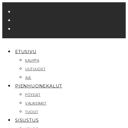
Siirry
suoraan
sisältöön
ETUSIVU
KAUPPA
UUTUUDET
ALE
PIENHUONEKALUT
PÖYDÄT
VALAISIMET
TUOLIT
SISUSTUS