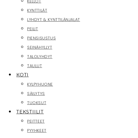
KELLOT
KYNTTILÄT
LYHDYT & KYNTTILÄNJALAT
PEILIT
PIENSISUSTUS
SEINÄHYLLYT
TALOLYHDYT
TAULUT
KOTI
KYLPYHUONE
SÄILYTYS
TUOKSUT
TEKSTIILIT
PEITTEET
PYYHKEET