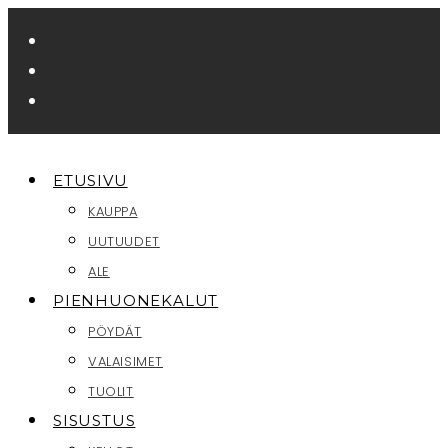
Siirry
suoraan
sisältöön
ETUSIVU
KAUPPA
UUTUUDET
ALE
PIENHUONEKALUT
PÖYDÄT
VALAISIMET
TUOLIT
SISUSTUS