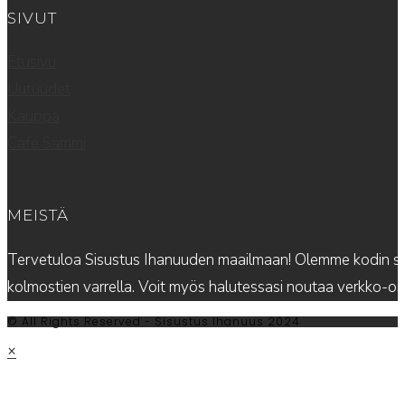
SIVUT
Etusivu
Uutuudet
Kauppa
Cafe Sammi
MEISTÄ
Tervetuloa Sisustus Ihanuuden maailmaan! Olemme kodin sis
kolmostien varrella. Voit myös halutessasi noutaa verkko-
© All Rights Reserved - Sisustus Ihanuus 2024
×