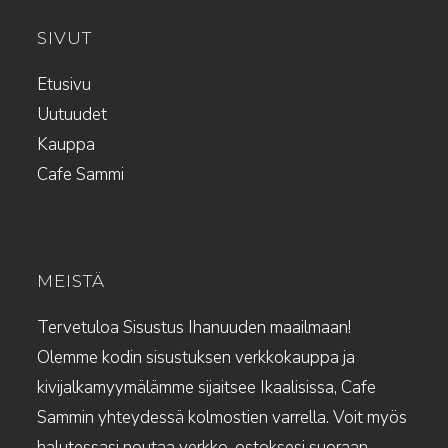
SIVUT
Etusivu
Uutuudet
Kauppa
Cafe Sammi
MEISTÄ
Tervetuloa Sisustus Ihanuuden maailmaan!
Olemme kodin sisustuksen verkkokauppa ja
kivijalkamyymälämme sijaitsee Ikaalisissa, Cafe
Sammin yhteydessä kolmostien varrella. Voit myös
halutessasi noutaa verkko-ostoksesi suoraan