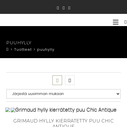
Siirry
suoraan
sisältöön
PUUHYLLY
>
Tuotteet
>
puuhylly
GRIMAUD HYLLY KIERRÄTETTY PUU CHIC
ANTIQUE