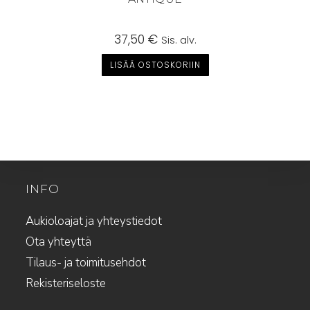
37,50
€
Sis. alv.
LISÄÄ OSTOSKORIIN
INFO
Aukioloajat ja yhteystiedot
Ota yhteyttä
Tilaus- ja toimitusehdot
Rekisteriseloste