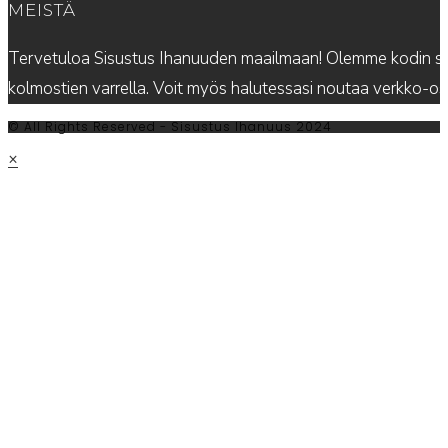
MEISTÄ
Tervetuloa Sisustus Ihanuuden maailmaan! Olemme kodin sis
kolmostien varrella. Voit myös halutessasi noutaa verkko-
© All Rights Reserved - Sisustus Ihanuus 2024
×