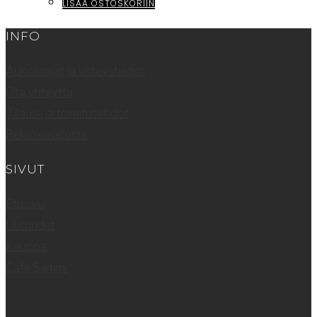
LISÄÄ OSTOSKORIIN
INFO
Aukioloajat ja yhteystiedot
Ota yhteyttä
Tilaus- ja toimitusehdot
Rekisteriseloste
SIVUT
Etusivu
Uutuudet
Kauppa
Cafe Sammi