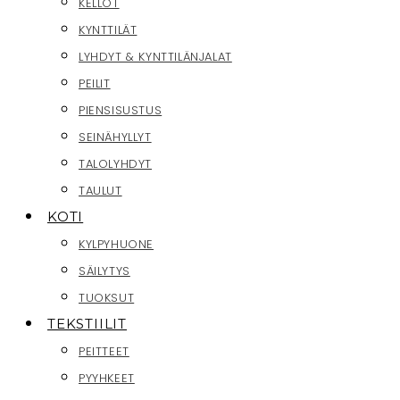
KELLOT
KYNTTILÄT
LYHDYT & KYNTTILÄNJALAT
PEILIT
PIENSISUSTUS
SEINÄHYLLYT
TALOLYHDYT
TAULUT
KOTI
KYLPYHUONE
SÄILYTYS
TUOKSUT
TEKSTIILIT
PEITTEET
PYYHKEET