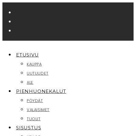
Siirry
suoraan
sisältöön
ETUSIVU
KAUPPA
UUTUUDET
ALE
PIENHUONEKALUT
PÖYDÄT
VALAISIMET
TUOLIT
SISUSTUS