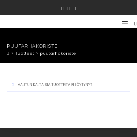
Siirry
suoraan
sisältöön
PUUTARHAKORISTE
>
Tuotteet
>
puutarhakoriste
VALITUN KALTAISIA TUOTTEITA EI LÖYTYNYT.