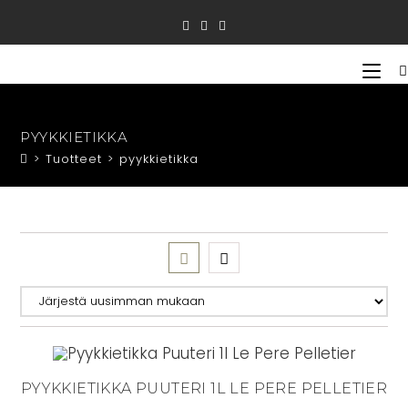
Siirry
suoraan
sisältöön
PYYKKIETIKKA
>
Tuotteet
>
pyykkietikka
PYYKKIETIKKA PUUTERI 1L LE PERE PELLETIER