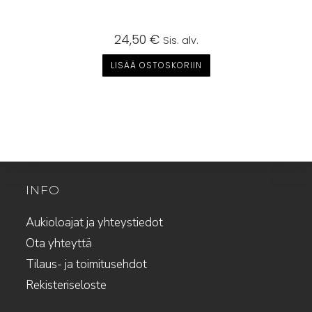
24,50
€
Sis. alv.
LISÄÄ OSTOSKORIIN
INFO
Aukioloajat ja yhteystiedot
Ota yhteyttä
Tilaus- ja toimitusehdot
Rekisteriseloste