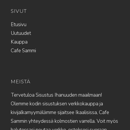
SIVUT
Etusivu
Uutuudet
Kauppa
Cafe Sammi
MEISTÄ
Tervetuloa Sisustus Ihanuuden maailmaan!
Olemme kodin sisustuksen verkkokauppa ja
kivijalkamyymälämme sijaitsee Ikaalisissa, Cafe
Sammin yhteydessä kolmostien varrella. Voit myös
halutessasi noutaa verkko-ostoksesi suoraan