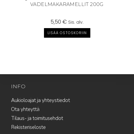
VADELMAKARAMELLIT 200G
5,50
€
Sis. alv.
LISÄÄ OSTOSKORIIN
INFO
Aukioloajat ja yhteystiedot
Ota yhteyttä
Tilaus- ja toimitusehdot
Rekisteriseloste