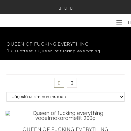
Siirry
suoraan
sisältöön
QUEEN OF FUCKING EVERYTHING
>
Tuotteet
>
Queen of fucking everything
QUEEN OF FUCKING EVERYTHING