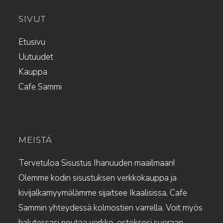
SIVUT
Etusivu
Uutuudet
Kauppa
Cafe Sammi
MEISTÄ
Tervetuloa Sisustus Ihanuuden maailmaan!
Olemme kodin sisustuksen verkkokauppa ja
kivijalkamyymälämme sijaitsee Ikaalisissa, Cafe
Sammin yhteydessä kolmostien varrella. Voit myös
halutessasi noutaa verkko-ostoksesi suoraan