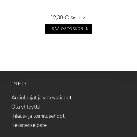
12,30
€
Sis. alv.
LISÄÄ OSTOSKORIIN
INFO
Aukioloajat ja yhteystiedot
Ota yhteyttä
Tilaus- ja toimitusehdot
Rekisteriseloste