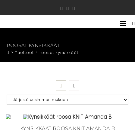
Siirry
suoraan
sisältöön
ROOSAT KYNSIKKÄÄT
>
Tuotteet
>
roosat kynsikkäät
KYNSIKKÄÄT ROOSA KNIT AMANDA B