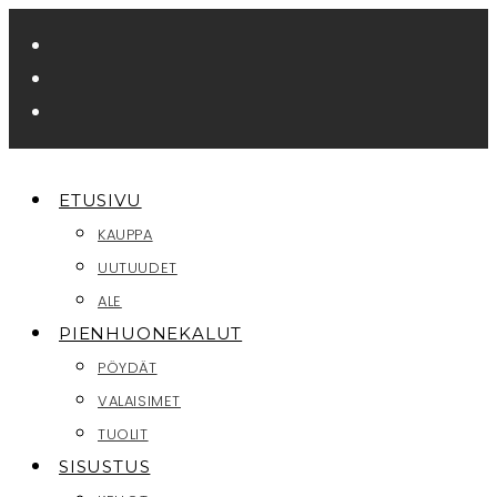
Siirry
suoraan
sisältöön
ETUSIVU
KAUPPA
UUTUUDET
ALE
PIENHUONEKALUT
PÖYDÄT
VALAISIMET
TUOLIT
SISUSTUS