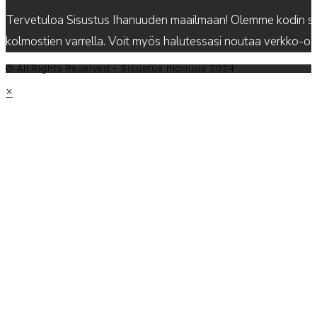
Tervetuloa Sisustus Ihanuuden maailmaan! Olemme kodin sis
kolmostien varrella. Voit myös halutessasi noutaa verkko-
© All Rights Reserved - Sisustus Ihanuus 2024
×