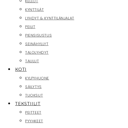
KELLOT
KYNTTILÄT
LYHDYT & KYNTTILÄNJALAT
PEILIT
PIENSISUSTUS
SEINÄHYLLYT
TALOLYHDYT
TAULUT
KOTI
KYLPYHUONE
SÄILYTYS
TUOKSUT
TEKSTIILIT
PEITTEET
PYYHKEET