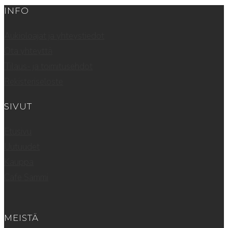
INFO
Aukioloajat ja yhteystiedot
Ota yhteyttä
Tilaus- ja toimitusehdot
Rekisteriseloste
SIVUT
Etusivu
Uutuudet
Kauppa
Cafe Sammi
MEISTÄ