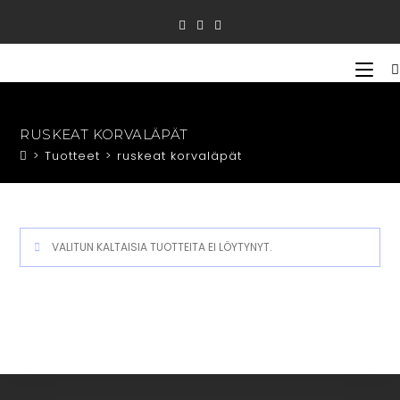
Siirry
suoraan
sisältöön
RUSKEAT KORVALÄPÄT
>
Tuotteet
>
ruskeat korvaläpät
VALITUN KALTAISIA TUOTTEITA EI LÖYTYNYT.