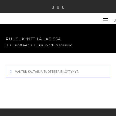
Siirry
suoraan
sisältöön
RUUSUKYNTTILÄ LASISSA
>
Tuotteet
>
ruusukynttilä lasissa
VALITUN KALTAISIA TUOTTEITA EI LÖYTYNYT.