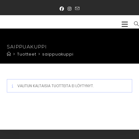
Siirry
suoraan
sisältöön
SAIPPUAKUPPI
>
Tuotteet
>
saippuakuppi
VALITUN KALTAISIA TUOTTEITA EI LÖYTYNYT.