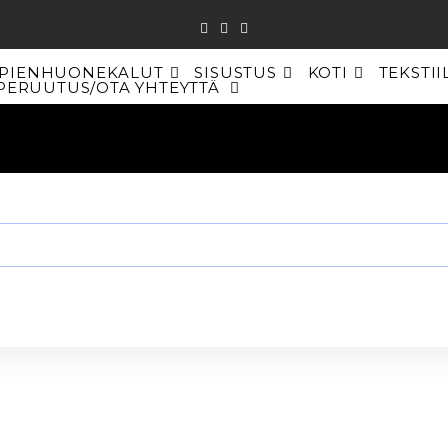
PIENHUONEKALUT
SISUSTUS
KOTI
TEKSTII
PERUUTUS/OTA YHTEYTTÄ
TOGGLE
WEBSITE
SEARCH