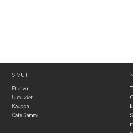
SIVUT
Etusivu
T
Uutuudet
O
Kauppa
k
Cafe Sammi
S
m