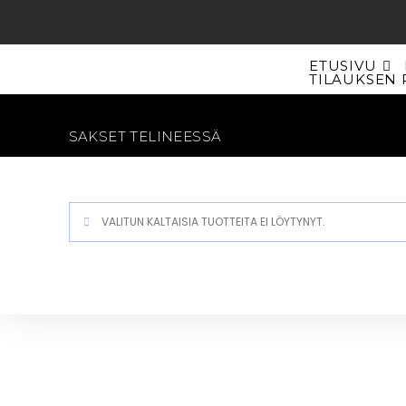
Siirry
suoraan
sisältöön
ETUSIVU
TILAUKSEN 
SAKSET TELINEESSÄ
VALITUN KALTAISIA TUOTTEITA EI LÖYTYNYT.