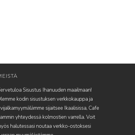
MEISTÄ
ervetuloa Sisustus Ihanuuden maailmaan!
lemme kodin sisustuksen verkkokauppa ja
ivijalkamyymälämme sijaitsee Ikaalisissa, Cafe
ammin yhteydessä kolmostien varrella. Voit
yös halutessasi noutaa verkko-ostoksesi