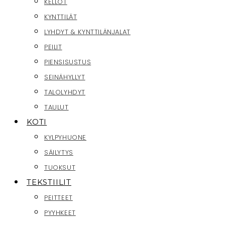
KELLOT
KYNTTILÄT
LYHDYT & KYNTTILÄNJALAT
PEILIT
PIENSISUSTUS
SEINÄHYLLYT
TALOLYHDYT
TAULUT
KOTI
KYLPYHUONE
SÄILYTYS
TUOKSUT
TEKSTIILIT
PEITTEET
PYYHKEET