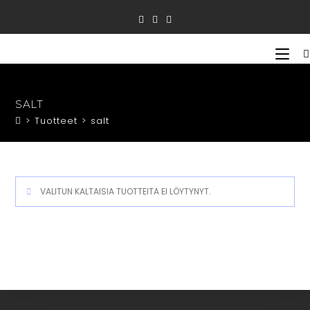
Siirry
suoraan
sisältöön
SALT
>
Tuotteet
>
salt
VALITUN KALTAISIA TUOTTEITA EI LÖYTYNYT.