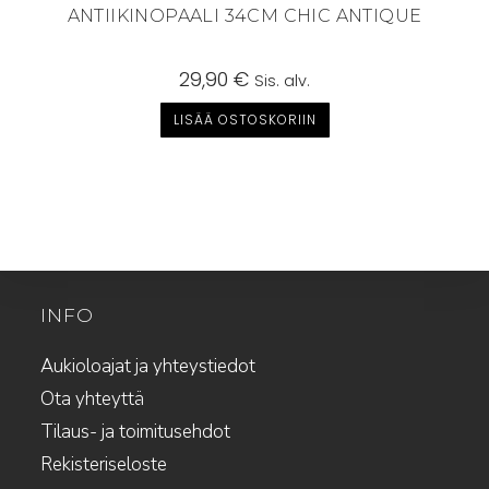
ANTIIKINOPAALI 34CM CHIC ANTIQUE
29,90
€
Sis. alv.
LISÄÄ OSTOSKORIIN
INFO
Aukioloajat ja yhteystiedot
Ota yhteyttä
Tilaus- ja toimitusehdot
Rekisteriseloste