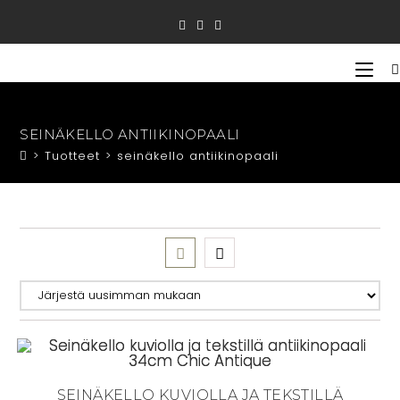
Siirry
suoraan
sisältöön
SEINÄKELLO ANTIIKINOPAALI
>
Tuotteet
>
seinäkello antiikinopaali
SEINÄKELLO KUVIOLLA JA TEKSTILLÄ