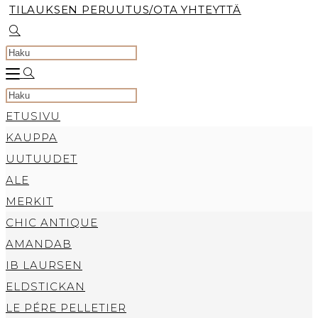
TILAUKSEN PERUUTUS/OTA YHTEYTTÄ
TOGGLE
WEBSITE
SEARCH
Search
this
ETUSIVU
website
KAUPPA
UUTUUDET
ALE
MERKIT
CHIC ANTIQUE
AMANDAB
IB LAURSEN
ELDSTICKAN
LE PÉRE PELLETIER