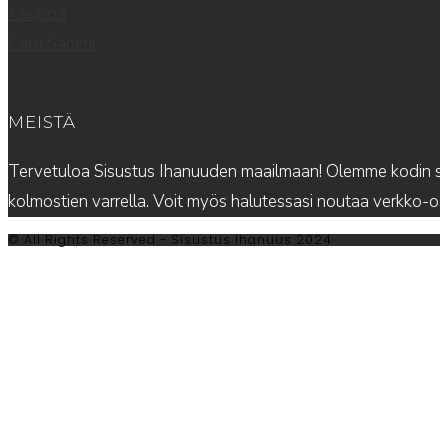
Kauppa
Cafe Sammi
MEISTÄ
Tervetuloa Sisustus Ihanuuden maailmaan! Olemme kodin sis
kolmostien varrella. Voit myös halutessasi noutaa verkko-
© All Rights Reserved - Sisustus Ihanuus 2024