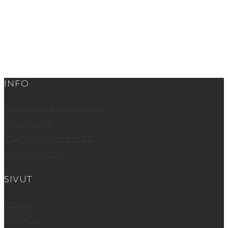
INFO
Aukioloajat ja yhteystiedot
Ota yhteyttä
Tilaus- ja toimitusehdot
Rekisteriseloste
SIVUT
Etusivu
Uutuudet