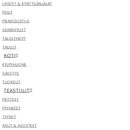
LYHDYT & KYNTTILÄNJALAT
PEILIT
PIENSISUSTUS
SEINÄHYLLYT
TALOLYHDYT
TAULUT
KOTI
KYLPYHUONE
SÄILYTYS
TUOKSUT
TEKSTIILIT
PEITTEET
PYYHKEET
TYYNYT
ASUT & ASUSTEET