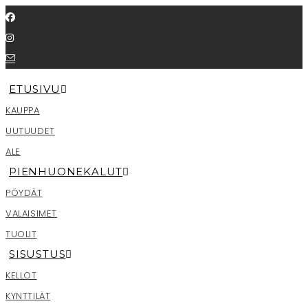
Siirry
suoraan
sisältöön
ETUSIVU
KAUPPA
UUTUUDET
ALE
PIENHUONEKALUT
PÖYDÄT
VALAISIMET
TUOLIT
SISUSTUS
KELLOT
KYNTTILÄT