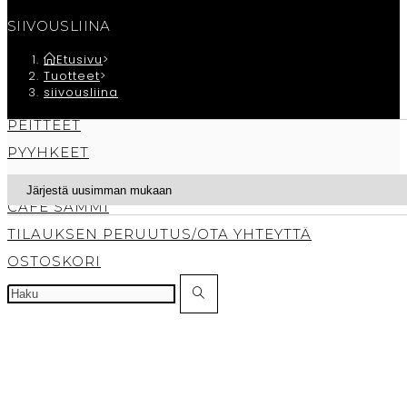
KYLPYHUONE
SIIVOUSLIINA
SÄILYTYS
Etusivu
>
TUOKSUT
Tuotteet
>
siivousliina
TEKSTIILIT
PEITTEET
PYYHKEET
TYYNYT
CAFE SAMMI
TILAUKSEN PERUUTUS/OTA YHTEYTTÄ
OSTOSKORI