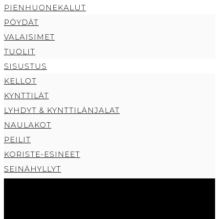
PIENHUONEKALUT
PÖYDÄT
VALAISIMET
TUOLIT
SISUSTUS
KELLOT
KYNTTILÄT
LYHDYT & KYNTTILÄNJALAT
NAULAKOT
PEILIT
KORISTE-ESINEET
SEINÄHYLLYT
TALOLYHDYT
TAULUT
KOTI