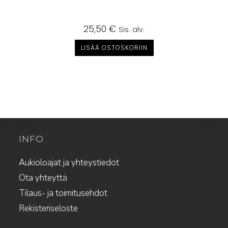
25,50
€
Sis. alv.
LISÄÄ OSTOSKORIIN
INFO
Aukioloajat ja yhteystiedot
Ota yhteyttä
Tilaus- ja toimitusehdot
Rekisteriseloste