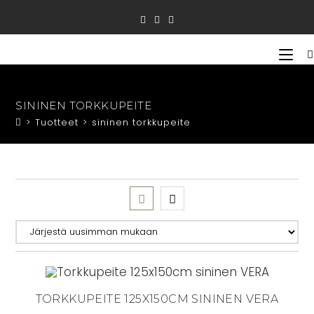
Siirry
suoraan
sisältöön
SININEN TORKKUPEITE
>
Tuotteet
>
sininen torkkupeite
TORKKUPEITE 125X150CM SININEN VERA