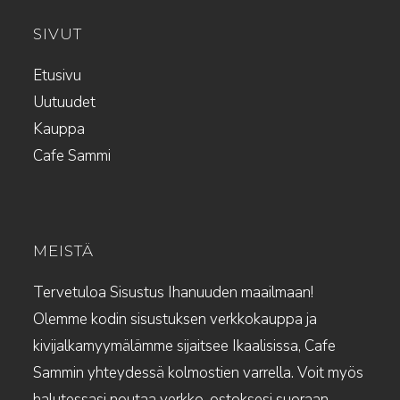
SIVUT
Etusivu
Uutuudet
Kauppa
Cafe Sammi
MEISTÄ
Tervetuloa Sisustus Ihanuuden maailmaan!
Olemme kodin sisustuksen verkkokauppa ja
kivijalkamyymälämme sijaitsee Ikaalisissa, Cafe
Sammin yhteydessä kolmostien varrella. Voit myös
halutessasi noutaa verkko-ostoksesi suoraan