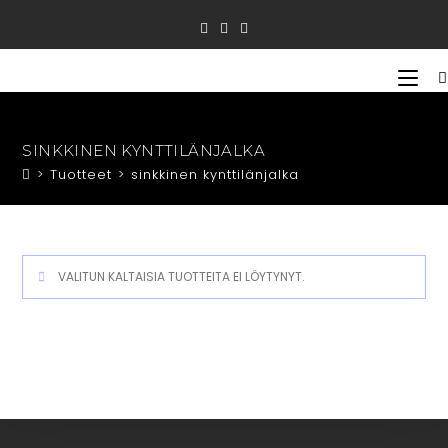
Siirry
suoraan
sisältöön
SINKKINEN KYNTTILÄNJALKA
>
Tuotteet
>
sinkkinen kynttilänjalka
VALITUN KALTAISIA TUOTTEITA EI LÖYTYNYT.