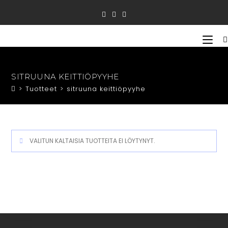
Siirry
suoraan
sisältöön
SITRUUNA KEITTIÖPYYHE
>
Tuotteet
>
sitruuna keittiöpyyhe
VALITUN KALTAISIA TUOTTEITA EI LÖYTYNYT.