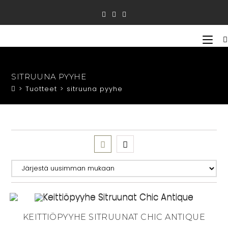
Siirry
suoraan
sisältöön
SITRUUNA PYYHE
>
Tuotteet
>
sitruuna pyyhe
KEITTIÖPYYHE SITRUUNAT CHIC ANTIQUE