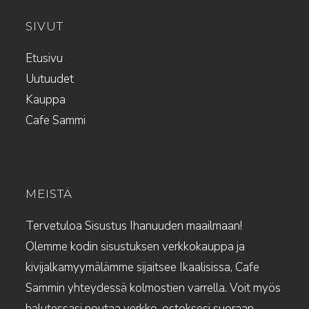
SIVUT
Etusivu
Uutuudet
Kauppa
Cafe Sammi
MEISTÄ
Tervetuloa Sisustus Ihanuuden maailmaan!
Olemme kodin sisustuksen verkkokauppa ja
kivijalkamyymälämme sijaitsee Ikaalisissa, Cafe
Sammin yhteydessä kolmostien varrella. Voit myös
halutessasi noutaa verkko-ostoksesi suoraan