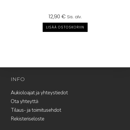
12,90
€
Sis. alv.
LISÄÄ OSTOSKORIIN
INFO
Aukioloajat ja yhteystiedot
Ota yhteyttä
Tilaus- ja toimitusehdot
Rekisteriseloste